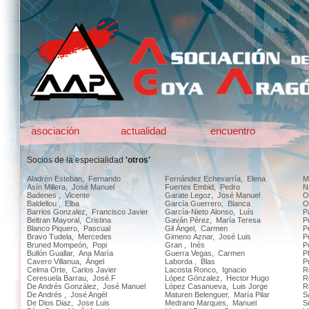
asociación
actualidad
encuentro
Socios de la especialidad
'otros'
Aladrén Esteban, Fernando
Fernández Echevarría, Elena
M
Asín Millera, José Manuel
Fuertes Embid, Pedro
N
Badenes , Vicente
Garate Legoz, José Manuel
O
Baldellou , Elba
García Guerrero, Blanca
O
Barrios Gonzalez, Francisco Javier
Garcí­a-Nieto Alonso, Luí­s
P
Beltran Mayoral, Cristina
Gaván Pérez, María Teresa
P
Blanco Piquero, Pascual
Gil Ángel, Carmen
P
Bravo Tudela, Mercedes
Gimeno Aznar, José Luis
P
Bruned Mompeón, Popi
Gran , Inés
P
Bullón Guallar, Ana María
Guerra Vegas, Carmen
P
Cavero Villanua, Ángel
Laborda , Blas
P
Celma Orte, Carlos Javier
Lacosta Ronco, Ignacio
R
Ceresuela Barrau, José.F
López Gónzalez, Hector Hugo
R
De Andrés González, José Manuel
López Casanueva, Luis Jorge
R
De Andrés , José Angél
Maturen Belenguer, María Pilar
S
De Dios Diaz, Jose Luis
Medrano Marques, Manuel
S