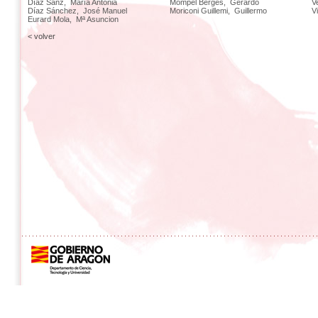
Díaz Sanz, María Antonia
Mompel Berges, Gerardo
V
Díaz Sánchez, José Manuel
Moriconi Guillemi, Guillermo
V
Eurard Mola, Mª Asuncion
< volver