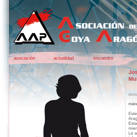
asociación
actualidad
encuentro
Jos
Mu
esma
mánd
Este
Ara
Esta
mie
Le a