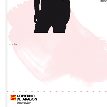
info
< volver