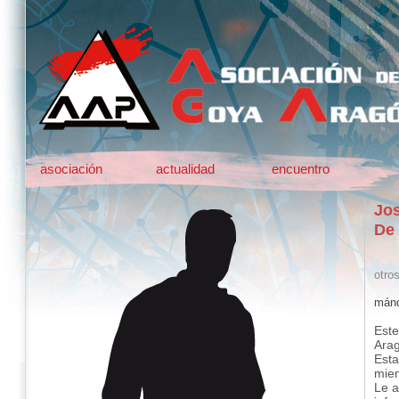
asociación
actualidad
encuentro
Jos
De
otro
mánd
Este
Ara
Esta
mie
Le a