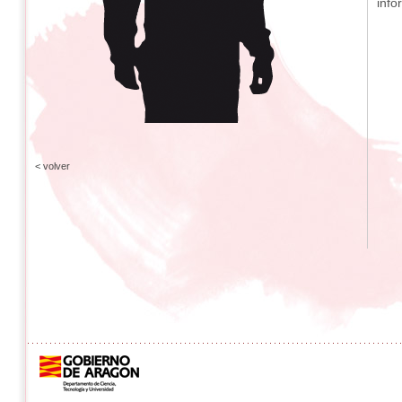
info
< volver