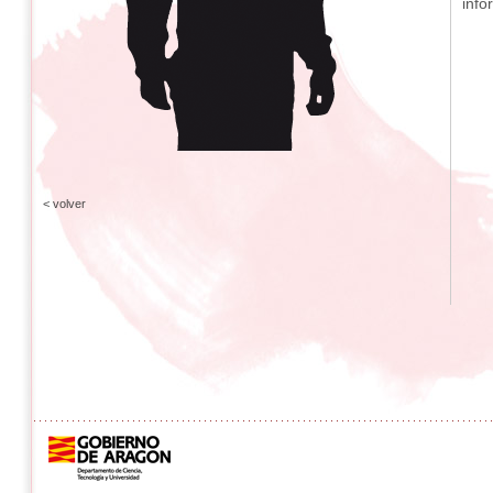
info
< volver