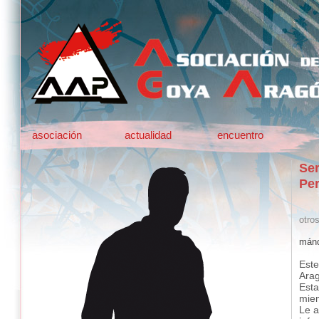
asociación
actualidad
encuentro
Ser
Per
otro
mánd
Este
Ara
Esta
mie
Le a