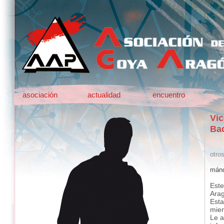
asociación
actualidad
encuentro
Vic
Ba
otro
mánd
Este
Ara
Esta
mie
Le a