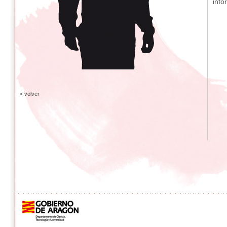
info
< volver