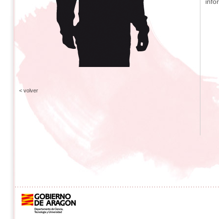
info
< volver