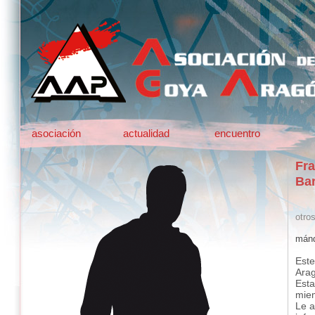
asociación
actualidad
encuentro
Fra
Bar
otro
mánd
Este
Ara
Esta
mie
Le a