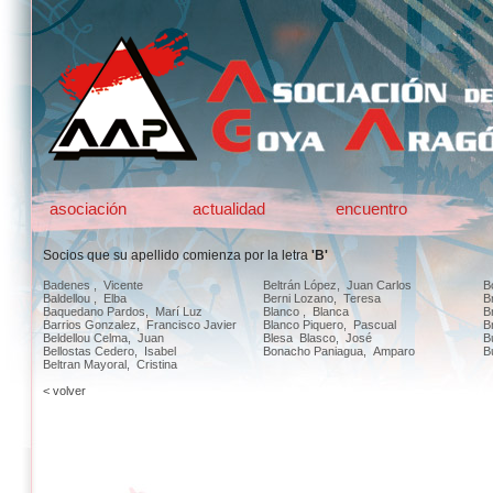
asociación
actualidad
encuentro
Socios que su apellido comienza por la letra
'B'
Badenes , Vicente
Beltrán López, Juan Carlos
B
Baldellou , Elba
Berni Lozano, Teresa
B
Baquedano Pardos, Marí Luz
Blanco , Blanca
B
Barrios Gonzalez, Francisco Javier
Blanco Piquero, Pascual
B
Beldellou Celma, Juan
Blesa Blasco, José
Bu
Bellostas Cedero, Isabel
Bonacho Paniagua, Amparo
B
Beltran Mayoral, Cristina
< volver