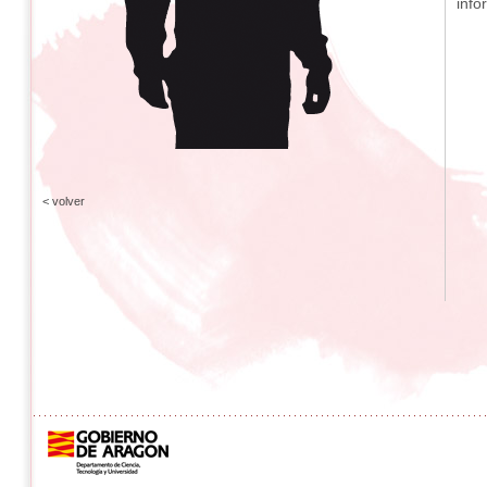
info
< volver