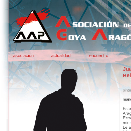
asociación
actualidad
encuentro
Ju
Bel
pintu
mánd
Este
Ara
Esta
mie
Le a