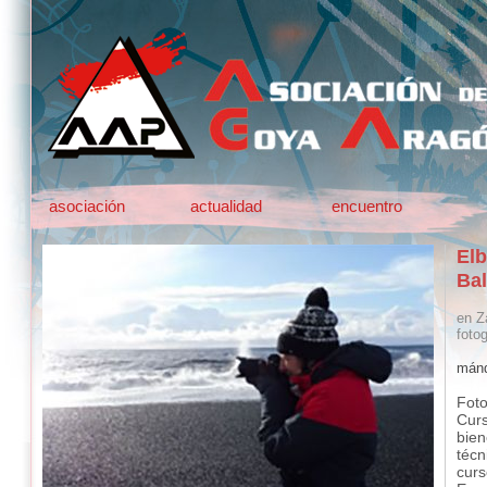
asociación
actualidad
encuentro
Elb
Bal
en Z
fotog
mánd
Foto
Curs
bien
técn
curs