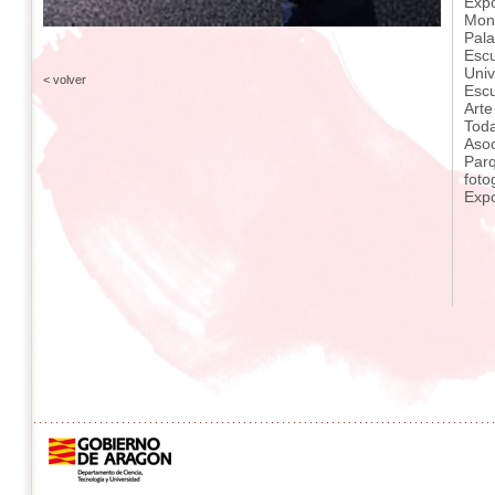
Expo
Mona
Pala
Escu
Univ
< volver
Escu
Arte
Toda
Asoc
Par
foto
Expo