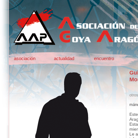
asociación
actualidad
encuentro
Gui
Mor
otro
mánd
Este
Ara
Esta
mie
Le a