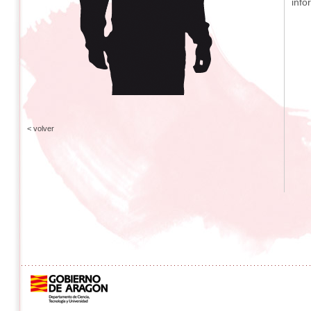
info
< volver