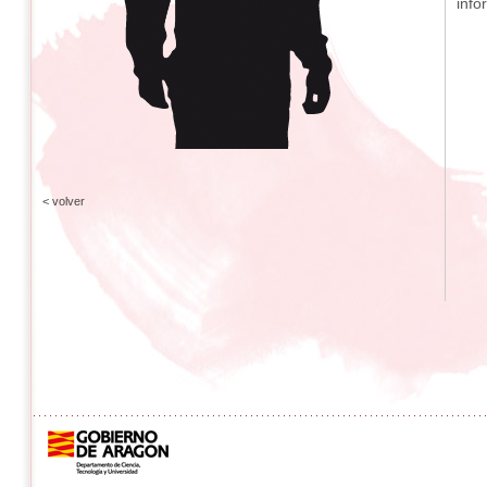
info
< volver