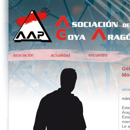
asociación
actualidad
encuentro
Ge
Mo
otro
mánd
Este
Ara
Esta
mie
Le a