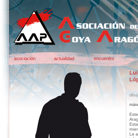
asociación
actualidad
encuentro
Lui
Ló
dibuj
mánd
Este
Ara
Esta
mie
Le a