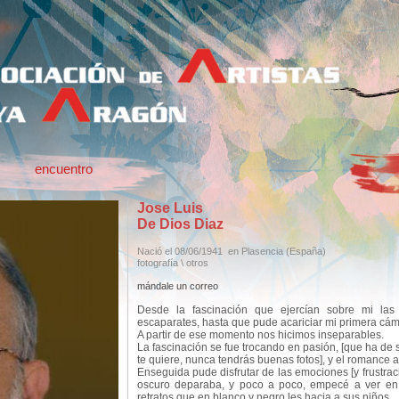
encuentro
Jose Luis
De Dios Diaz
Nació el 08/06/1941
en Plasencia
(España)
fotografía \ otros
mándale un correo
Desde la fascinación que ejercían sobre mi las 
escaparates, hasta que pude acariciar mi primera cá
A partir de ese momento nos hicimos inseparables.
La fascinación se fue trocando en pasión, [que ha de 
te quiere, nunca tendrás buenas fotos], y el romance 
Enseguida pude disfrutar de las emociones [y frustrac
oscuro deparaba, y poco a poco, empecé a ver en
retratos que en blanco y negro les hacia a sus niños.