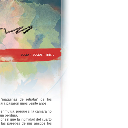
socio <
socios
<
inicio
“máquinas de retratar” de los
mara pasaron unos veinte años.
ser mutua, porque si la cámara no
aún perdura.
iones] que la intimidad del cuarto
 las paredes de mis amigos los