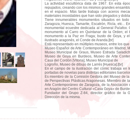
La actividad escultórica data de 1967. En esta époc
repujados, creando con los mismos grandes ensambl
en el espacio. Más tarde trabaja con aceros mecani
materiales inoxidables que han sido plegados y dobla
Tiene innumerables monumentos situados en todo 
Zaragoza, Huesca, Tamarite, Escatrón, Ricla, etc... E
monumental ecuestre dedicada al General Palafox. O
monumento al Carro en Quintanar de la Orden; el 
monumento a la Paz en Fraga; busto de Goya, y el b
ilustrado aragonés, el Conde de Aranda.[br]
Está representado en múltiples museos, entre los que 
Museo Español de Arte Contemporáneo en Madrid, M
Museo Municipal de Graus, Museo Estrada Saladich 
Museo de Goya en Burdeos, Museo de Arte Contemp
Casa del Cordón [Vitoria], Museo Municipal de
Logroño, Museo de dibujo de Larrés [Huesca].[br]
En el campo de la ilustración del cómic trabaja en I
portadas de novelas para distintas editoriales barcelo
Es miembro de la Comisión Gestora del Museo de la 
de Perspectivas Plásticas Aragonesas. Miembro de l
Arte Contemporáneo de Zaragoza, de la Asociación 
en Aragón del Centro Cultural «Casa Goya» de Burde
Fundador del Grupo Z-84, director gráfico de la
Dirección de la misma.