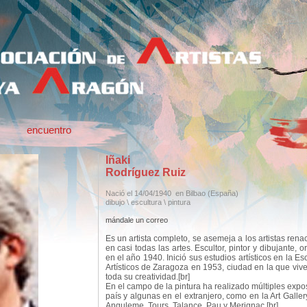
encuentro
Iñaki
Rodríguez Ruiz
Nació el 14/04/1940
en Bilbao
(España)
dibujo \ escultura \ pintura
mándale un correo
Es un artista completo, se asemeja a los artistas renac
en casi todas las artes. Escultor, pintor y dibujante,
en el año 1940. Inició sus estudios artísticos en la Es
Artísticos de Zaragoza en 1953, ciudad en la que vive
toda su creatividad.[br]
En el campo de la pintura ha realizado múltiples expo
país y algunas en el extranjero, como en la Art Gall
Anguleme, Tours, Talance, Pau y Merignac.[br]