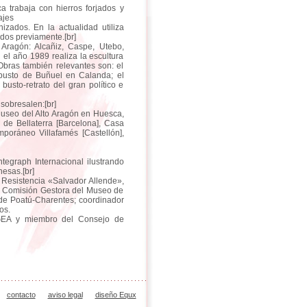
a trabaja con hierros forjados y
ajes
zados. En la actualidad utiliza
dos previamente.[br]
Aragón: Alcañiz, Caspe, Utebo,
n el año 1989 realiza la escultura
bras también relevantes son: el
busto de Buñuel en Calanda; el
usto-retrato del gran político e
sobresalen:[br]
useo del Alto Aragón en Huesca,
de Bellaterra [Barcelona], Casa
oráneo Villafamés [Castellón],
ntegraph Internacional ilustrando
nesas.[br]
Resistencia «Salvador Allende»,
a Comisión Gestora del Museo de
de Poatú-Charentes; coordinador
os.
 GEA y miembro del Consejo de
contacto
aviso legal
diseño Equx