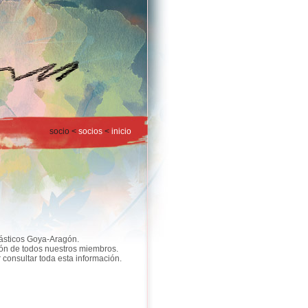
socio <
socios
<
inicio
lásticos Goya-Aragón.
ión de todos nuestros miembros.
onsultar toda esta información.