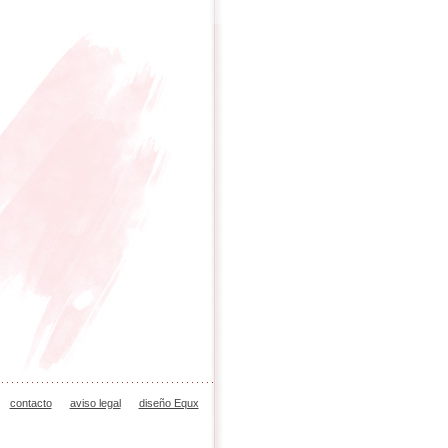
contacto
aviso legal
diseño Equx