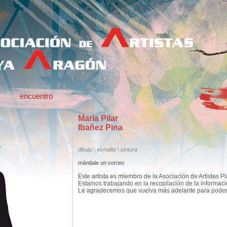
encuentro
María Pilar
Ibañez Pina
dibujo \ esmalte \ pintura
mándale un correo
Este artista es miembro de la Asociación de Artistas P
Estamos trabajando en la recopilación de la informac
Le agradecemos que vuelva más adelante para poder c