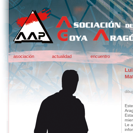
asociación
actualidad
encuentro
Lui
Ma
dibuj
Este
Ara
Esta
mie
Le a
info