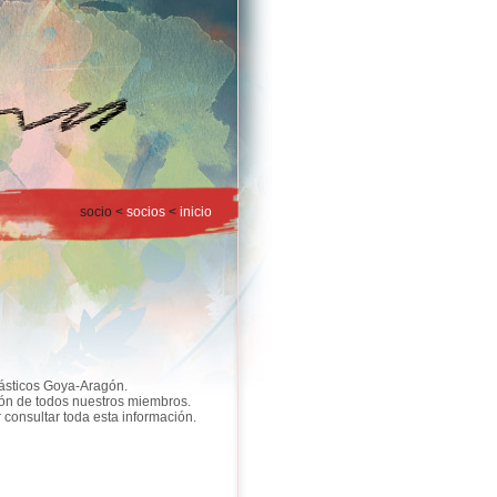
socio <
socios
<
inicio
lásticos Goya-Aragón.
ión de todos nuestros miembros.
onsultar toda esta información.