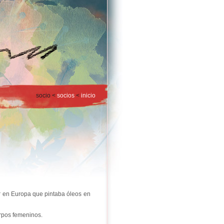
socio <
socios
<
inicio
r en Europa que pintaba óleos en
uerpos femeninos.