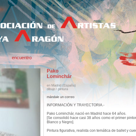
encuentro
Pako
Lominchár
en Madrid
(España)
dibujo \ pintura
mándale un correo
INFORMACIÓN Y TRAYECTORIA.-
Pako Lominchár, nació en Madrid hace 64 años.
[Se consolidó hace casi 38 años como el primer pinto
Blanco y Negro].
Pintura figurativa, realista con temática de ballet y c