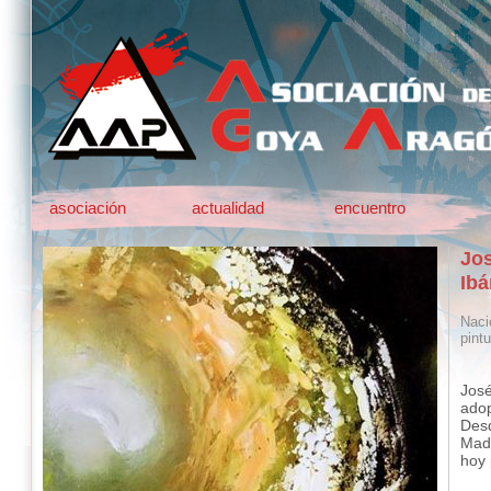
asociación
actualidad
encuentro
Jos
Ibá
Naci
pintu
Jos
adop
Desd
Madr
hoy 