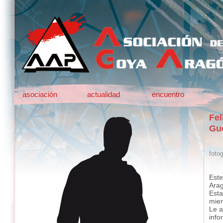
asociación
actualidad
encuentro
Fel
Gu
fotog
Este
Ara
Esta
mie
Le a
info