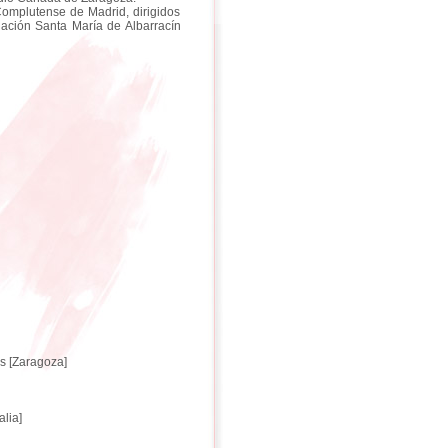
Complutense de Madrid, dirigidos
dación Santa María de Albarracín
os [Zaragoza]
lia]