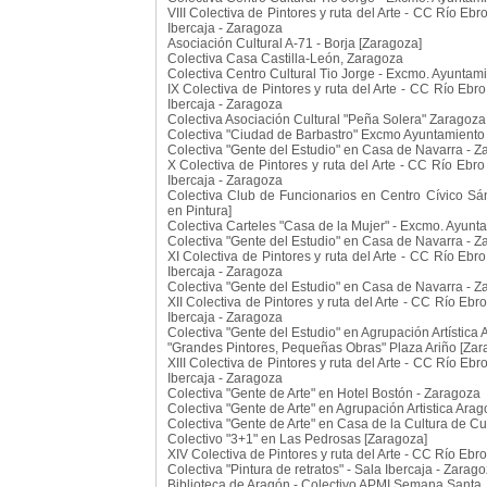
VIII Colectiva de Pintores y ruta del Arte - CC Río E
Ibercaja - Zaragoza
Asociación Cultural A-71 - Borja [Zaragoza]
Colectiva Casa Castilla-León, Zaragoza
Colectiva Centro Cultural Tio Jorge - Excmo. Ayuntam
IX Colectiva de Pintores y ruta del Arte - CC Río Eb
Ibercaja - Zaragoza
Colectiva Asociación Cultural "Peña Solera" Zaragoza
Colectiva "Ciudad de Barbastro" Excmo Ayuntamiento
Colectiva "Gente del Estudio" en Casa de Navarra - Z
X Colectiva de Pintores y ruta del Arte - CC Río Eb
Ibercaja - Zaragoza
Colectiva Club de Funcionarios en Centro Cívico Sá
en Pintura]
Colectiva Carteles "Casa de la Mujer" - Excmo. Ayun
Colectiva "Gente del Estudio" en Casa de Navarra - Z
XI Colectiva de Pintores y ruta del Arte - CC Río Eb
Ibercaja - Zaragoza
Colectiva "Gente del Estudio" en Casa de Navarra - Z
XII Colectiva de Pintores y ruta del Arte - CC Río E
Ibercaja - Zaragoza
Colectiva "Gente del Estudio" en Agrupación Artística
"Grandes Pintores, Pequeñas Obras" Plaza Ariño [Zar
XIII Colectiva de Pintores y ruta del Arte - CC Río E
Ibercaja - Zaragoza
Colectiva "Gente de Arte" en Hotel Bostón - Zaragoza
Colectiva "Gente de Arte" en Agrupación Artistica Ara
Colectiva "Gente de Arte" en Casa de la Cultura de Cu
Colectivo "3+1" en Las Pedrosas [Zaragoza]
XIV Colectiva de Pintores y ruta del Arte - CC Río Ebr
Colectiva "Pintura de retratos" - Sala Ibercaja - Zarag
Biblioteca de Aragón - Colectivo APMI Semana Santa