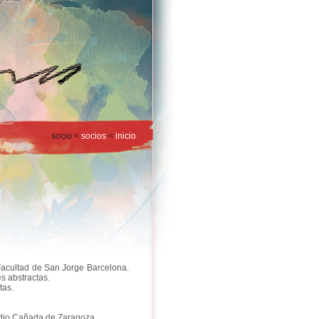
socio <
socios
<
inicio
 Facultad de San Jorge Barcelona.
s abstractas.
tas.
udio Cañada de Zaragoza.