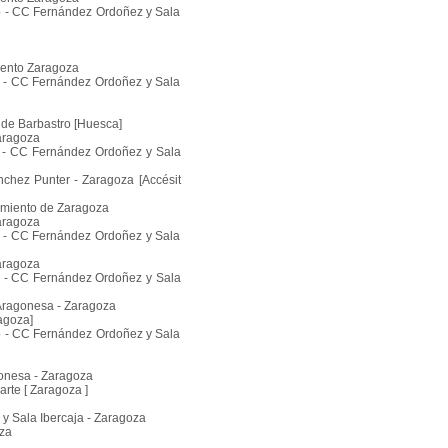
bro - CC Fernández Ordoñez y Sala
iento Zaragoza
ro - CC Fernández Ordoñez y Sala
 de Barbastro [Huesca]
aragoza
ro - CC Fernández Ordoñez y Sala
nchez Punter - Zaragoza [Accésit
tamiento de Zaragoza
aragoza
ro - CC Fernández Ordoñez y Sala
aragoza
bro - CC Fernández Ordoñez y Sala
 Aragonesa - Zaragoza
agoza]
bro - CC Fernández Ordoñez y Sala
gonesa - Zaragoza
arte [ Zaragoza ]
o y Sala Ibercaja - Zaragoza
oza