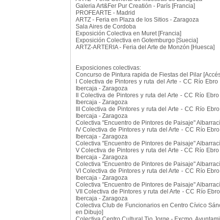
Galeria Art&Fer Pur Creatión - París [Francia]
PROFEARTE - Madrid
ARTZ - Feria en Plaza de los Sitios - Zaragoza
Sala Aires de Cordoba
Exposición Colectiva en Muret [Francia]
Exposición Colectiva en Gotemburgo [Suecia]
ARTZ-ARTERIA - Feria del Arte de Monzón [Huesca]
Exposiciones colectivas:
Concurso de Pintura rapida de Fiestas del Pilar [Accési
I Colectiva de Pintores y ruta del Arte - CC Río Eb
Ibercaja - Zaragoza
II Colectiva de Pintores y ruta del Arte - CC Río Eb
Ibercaja - Zaragoza
III Colectiva de Pintores y ruta del Arte - CC Río E
Ibercaja - Zaragoza
Colectiva "Encuentro de Pintores de Paisaje" Albarrací
IV Colectiva de Pintores y ruta del Arte - CC Río Eb
Ibercaja - Zaragoza
Colectiva "Encuentro de Pintores de Paisaje" Albarrací
V Colectiva de Pintores y ruta del Arte - CC Río Eb
Ibercaja - Zaragoza
Colectiva "Encuentro de Pintores de Paisaje" Albarrací
VI Colectiva de Pintores y ruta del Arte - CC Río Eb
Ibercaja - Zaragoza
Colectiva "Encuentro de Pintores de Paisaje" Albarrací
VII Colectiva de Pintores y ruta del Arte - CC Río E
Ibercaja - Zaragoza
Colectiva Club de Funcionarios en Centro Cívico Sán
en Dibujo]
Colectiva Centro Cultural Tio Jorge - Excmo. Ayuntam