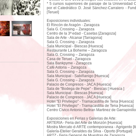
* 5 cursos superiores de paisaje de la Universidad 
por el Catedrático D. José Sánchez-Carralero - Fun
[Teruel]
Exposiciones individuales:
El Rincón de Aragón - Zaragoza
Sala G. Crossing – Zaragoza
Centro de la 3ª edad - Casetas [Zaragoza]
Sala de Arte - Alcanar [Tarragona]
Sala G. Crossing – Zaragoza
Sala Municipal - Biescas [Huesca]
Restaurante La Boheme – Zaragoza
Sala G. Crossing – Zaragoza
Casa de Teruel - Zaragoza
Sala Bankpyme - Zaragoza
Café Astoria – Zaragoza
Sala G. Crossing – Zaragoza
Sala Municipal - Sabiñanigo [Huesca]
Sala G. Crossing – Zaragoza
Palacio de Congresos - JACA [Huesca]
Sala de "Bodega de Pepe" - Biescas [ Huesca ]
Sala Municipal - Biescas [Huesca]
Palacio de Congresos - JACA [Huesca]
Hotel "El Privilegio" - Tramacastilla de Tena [Huesca]
Hotel "El Privilegio" - Tramacastilla de Tena [Huesca]
Centro Civico Antonio Beltran Martinez de Garrapinill
Exposiciones en Ferias y Galerias de Arte:
ARTERIA - Feria del Arte de Monzón [Huesca]
Mostra Mercato d-ARTE contemporanea - Agrigento [Ita
Galería-Etelier Geraldes da Silva - Oporto [Portugal]
ARTZ - Feria General de Muestras de Zaragoza