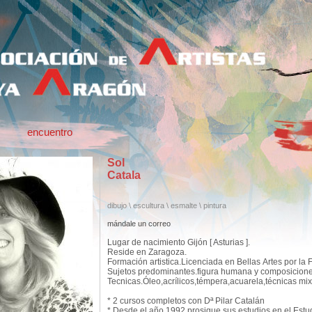
encuentro
Sol
Catala
dibujo \ escultura \ esmalte \ pintura
mándale un correo
Lugar de nacimiento Gijón [ Asturias ].
Reside en Zaragoza.
Formación artistica.Licenciada en Bellas Artes por la
Sujetos predominantes.figura humana y composicione
Tecnicas.Óleo,acrílicos,témpera,acuarela,técnicas mix
* 2 cursos completos con Dª Pilar Catalán
* Desde el año 1992 prosigue sus estudios en el Est