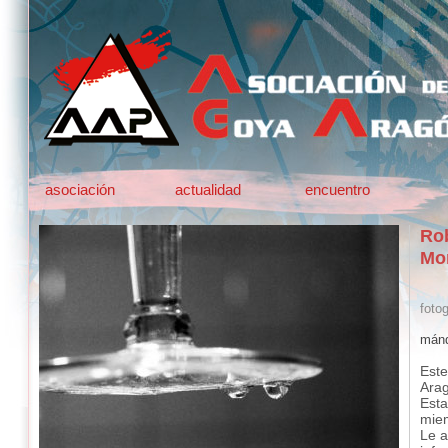
asociación
actualidad
encuentro
Ro
Mor
fotog
mánd
Este
Ara
Esta
mie
Le a