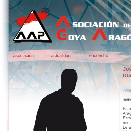
asociación
actualidad
encuentro
Jos
Du
infog
mánd
Este
Ara
Esta
mie
Le a