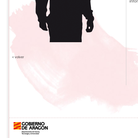
info
< volver