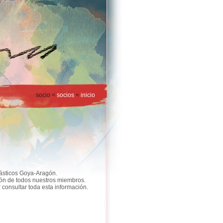
socio <
socios
<
inicio
lásticos Goya-Aragón.
ión de todos nuestros miembros.
onsultar toda esta información.