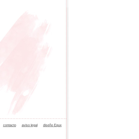
contacto
aviso legal
diseño Equx