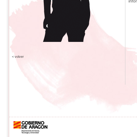
info
< volver