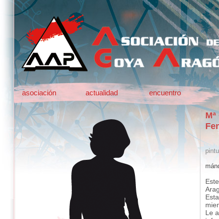
asociación
actualidad
encuentro
Mª 
Fen
pintu
mánd
Este
Ara
Esta
mie
Le a