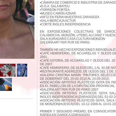
•CÁMARA DE COMERCIO E INDUSTRIA DE ZARAG
•D.G.A. SALA BAYEU
•TORREÓN FORTEA
•MUSEO CAMÓN AZNAR
•ARTZ EN FERIA MUESTRAS ZARAGOZA
•SALA IBERCAJA ACTUR
•CORTE INGLES INDEPENDENCIA
EN EXPOSICIONES COLECTIVAS DE DARO
CALAMOCHA, MONZÓN, UTEBO, ALCANIZ Y HUESC
SALA XURADARÓ CASA CULTURA MONZON
GALERÍA ART FER PUR DE PARIS.
TAMBIÉN HE HECHO EXPOSICIONES INDIVIDUALES
•CAFÉ HEMISFERIO, DE ACUARELAS Y OLEOS D
2001.
•CAFÉ ASTORIA, DE ACUARELAS Y OLEOS DEL 20
DE 2007.
•CAFÉ HEMISFERIO, DE OLEOS DEL 1 AL 30 DE NO
•RESTAURANTE ADEREZOS, DE OLEOS DEL 1 DE JU
•GALERIA CRISTINA MARIN “PINTORES SELECC
DE GOBIERNO” DEL 25-02-2010 AL 24-03-2010.
•ASOCIACIÓN ARTISTAS PLÁSTICOS GOYA EN P
EN EL PABELLÓN DE LA DIPUTACIÓN PROVINCIAL
•GALERÍA ART FER PUR DE PARIS 2007
•ASOCIACIÓN ARTISTAS PLÁSTICOS GOYA SA
INGLES INDEPENDENCIA [ZARAGOZA] DEL 01-02-20
•ASOCIACIÓN ARTISTAS PLÁSTICOS GOYA, SAL
DE MONZON[HUESCA] DEL 10-12-2009 AL 10-01-20
PRIMER Y SEGUNDO PREMIO, EN CONVOCATORI
RÁPIDA EN DAROCA [ZARAGOZA].