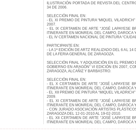
ILUSTRACIÓN PORTADA DE REVISTA DEL CENTRO
34 DE 2006.
SELECCIÓN FINAL EN:
- EL XI PREMIO DE PINTURA “MIQUEL VILADRICH
2007.
- EL IX CERTAMEN DE ARTE “JOSÉ LAPAYESE B
ITINERANTE EN MONREAL DEL CAMPO, DAROCA 
- EL IV CERTAMEN NACIONAL DE PINTURA “CIUDA
PARTICIPANTE EN:
- LA 1ª EDICIÓN DE ARTZ REALIZADO DEL 6 AL 1
DE LA FERIA GENERAL DE ZARAGOZA.
SELECCIÓN FINAL Y ADQUISICIÓN EN EL PREMIO
GOBIERNO EN ARAGÓN” VI EDICIÓN EN 2007, CO
ZARAGOZA, ALCAÑIZ Y BARBASTRO.
SELECCIÓN FINAL EN:
- EL X CERTAMEN DE ARTE “JOSÉ LAPAYESE B
ITINERANTE EN MONREAL DEL CAMPO, DAROCA 
- EL XII PREMIO DE PINTURA “MIQUEL VILADRICH
2009.
- EL XI CERTAMEN DE ARTE “JOSÉ LAPAYESE B
ITINERANTE EN MONREAL DEL CAMPO, DAROCA 
- CON JURADO ASOCIACIÓN ARTISTAS PLÁSTICO
ZARAGOZA DEL 12-01-2010 AL 19-02-2010.
- EL XII CERTAMEN DE ARTE “JOSÉ LAPAYESE B
ITINERANTE EN MONREAL DEL CAMPO, DAROCA 