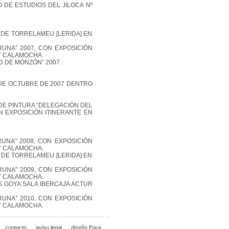
 DE ESTUDIOS DEL JILOCA Nº
” DE TORRELAMEU [LERIDA] EN
RUNA” 2007, CON EXPOSICIÓN
Y CALAMOCHA.
D DE MONZÓN” 2007.
4 DE OCTUBRE DE 2007 DENTRO
 DE PINTURA “DELEGACIÓN DEL
N EXPOSICIÓN ITINERANTE EN
RUNA” 2008, CON EXPOSICIÓN
Y CALAMOCHA.
” DE TORRELAMEU [LERIDA] EN
RUNA” 2009, CON EXPOSICIÓN
Y CALAMOCHA.
S GOYA SALA IBERCAJA ACTUR
RUNA” 2010, CON EXPOSICIÓN
Y CALAMOCHA.
contacto
aviso legal
diseño Equx