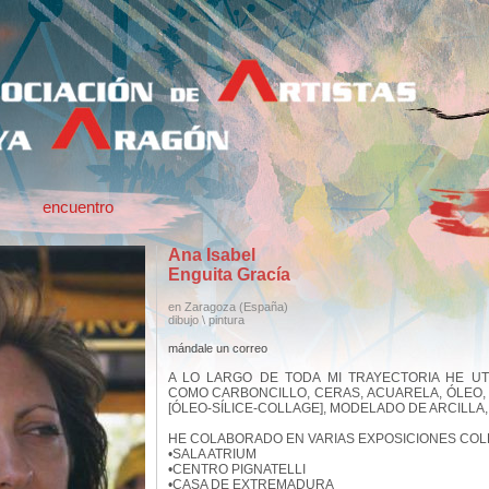
encuentro
Ana Isabel
Enguita Gracía
en Zaragoza
(España)
dibujo \ pintura
mándale un correo
A LO LARGO DE TODA MI TRAYECTORIA HE UT
COMO CARBONCILLO, CERAS, ACUARELA, ÓLEO, 
[ÓLEO-SÍLICE-COLLAGE], MODELADO DE ARCILLA, 
HE COLABORADO EN VARIAS EXPOSICIONES COL
•SALA ATRIUM
•CENTRO PIGNATELLI
•CASA DE EXTREMADURA