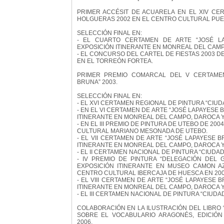
PRIMER ACCÉSIT DE ACUARELA EN EL XIV CE
HOLGUERAS 2002 EN EL CENTRO CULTURAL PUE
SELECCIÓN FINAL EN:
- EL CUARTO CERTAMEN DE ARTE “JOSÉ LA
EXPOSICIÓN ITINERANTE EN MONREAL DEL CAM
- EL CONCURSO DEL CARTEL DE FIESTAS 2003 D
EN EL TORREÓN FORTEA.
PRIMER PREMIO COMARCAL DEL V CERTAMEN
BRUNA” 2003.
SELECCIÓN FINAL EN:
- EL XVI CERTAMEN REGIONAL DE PINTURA “CIUD
- EN EL VI CERTAMEN DE ARTE “JOSÉ LAPAYESE 
ITINERANTE EN MONREAL DEL CAMPO, DAROCA 
- EN EL III PREMIO DE PINTURA DE UTEBO DE 20
CULTURAL MARIANO MESONADA DE UTEBO.
- EL VII CERTAMEN DE ARTE “JOSÉ LAPAYESE B
ITINERANTE EN MONREAL DEL CAMPO, DAROCA 
- EL II CERTAMEN NACIONAL DE PINTURA “CIUDA
- IV PREMIO DE PINTURA “DELEGACIÓN DEL 
EXPOSICIÓN ITINERANTE EN MUSEO CAMON AZ
CENTRO CULTURAL IBERCAJA DE HUESCA EN 200
- EL VIII CERTAMEN DE ARTE “JOSÉ LAPAYESE 
ITINERANTE EN MONREAL DEL CAMPO, DAROCA 
- EL III CERTAMEN NACIONAL DE PINTURA “CIUDA
COLABORACIÓN EN LA ILUSTRACIÓN DEL LIBRO
SOBRE EL VOCABULARIO ARAGONÉS, EDICIÓ
2006.