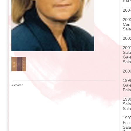
EXP
2004
2003
Cent
Sala
2002
2001
Sala
Gale
Sala
2000
1999
Gale
< volver
Pala
1998
Sala
Sala
1997
Escu
Sala