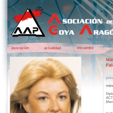
asociación
actualidad
encuentro
Mar
Fal
pintu
mánd
Dipl
ACT
Miem