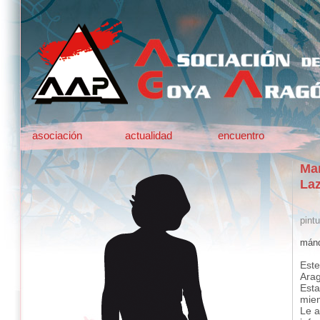
asociación
actualidad
encuentro
Mar
Laz
pintu
mánd
Este
Ara
Esta
mie
Le a