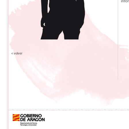
info
< volver