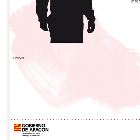
info
< volver