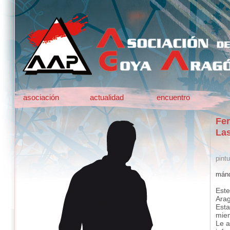
asociación
actualidad
encuentro
Fe
Las
pintu
mánd
Este
Ara
Esta
mie
Le a