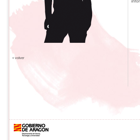
info
< volver