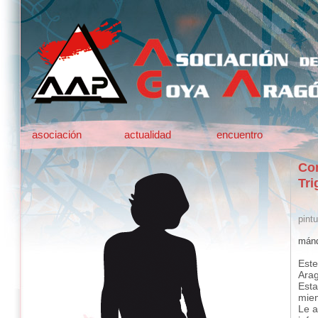
asociación
actualidad
encuentro
Co
Tri
pintu
mánd
Este
Ara
Esta
mie
Le a