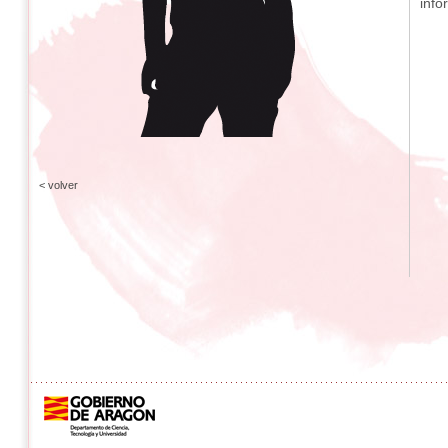
info
< volver