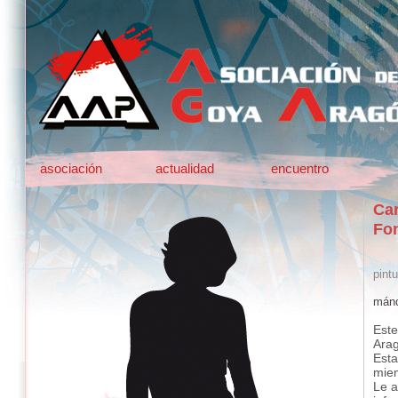
asociación
actualidad
encuentro
Ca
Fo
pintu
mánd
Este
Ara
Esta
mie
Le a