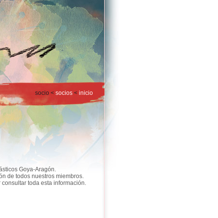
socio <
socios
<
inicio
lásticos Goya-Aragón.
ión de todos nuestros miembros.
onsultar toda esta información.