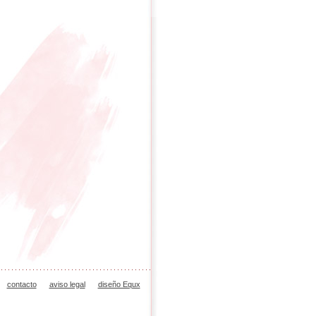
contacto
aviso legal
diseño Equx