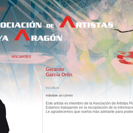
encuentro
Gerardo
García Ortín
escultura
mándale un correo
Este artista es miembro de la Asociación de Artistas P
Estamos trabajando en la recopilación de la informac
Le agradecemos que vuelva más adelante para poder c