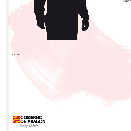
info
< volver