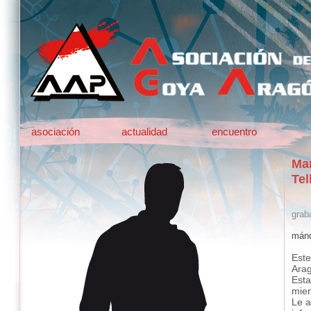
asociación
actualidad
encuentro
Mar
Tel
grab
mánd
Este
Ara
Esta
mie
Le a