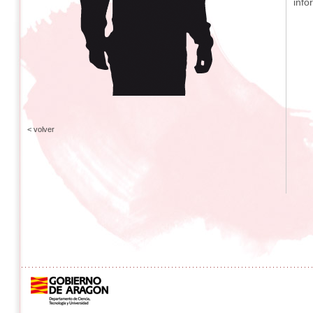
info
< volver