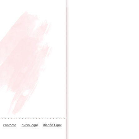
contacto
aviso legal
diseño Equx