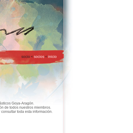
socio <
socios
<
inicio
lásticos Goya-Aragón.
ión de todos nuestros miembros.
onsultar toda esta información.