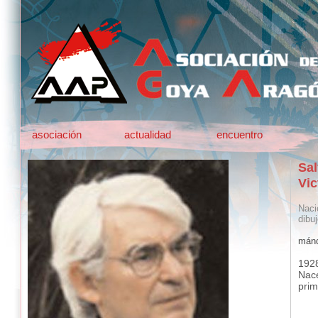
asociación
actualidad
encuentro
Sal
Vic
Naci
dibuj
mánd
192
Nace
prim