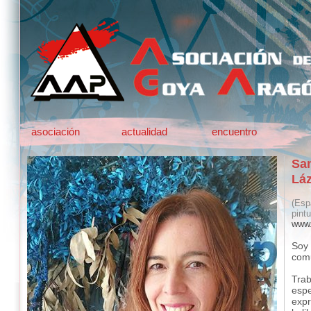
asociación
actualidad
encuentro
Sa
Lá
(Esp
pintu
www.
Soy 
comu
Tra
espe
expr