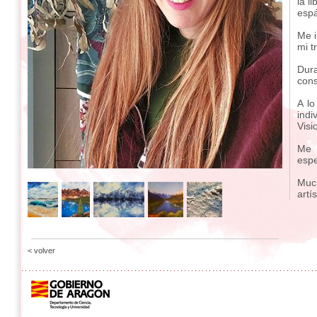
la l
espá
Me i
mi t
Dur
cons
A lo
indi
Visi
Me 
espe
Muc
artí
< volver