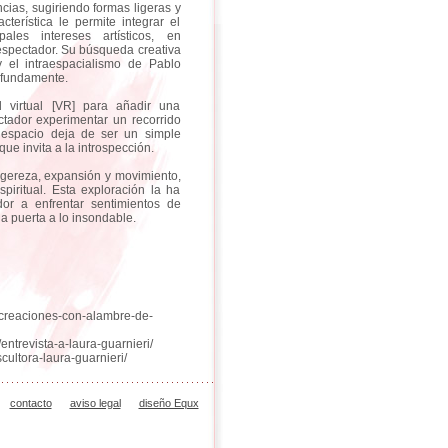
ncias, sugiriendo formas ligeras y
terística le permite integrar el
les intereses artísticos, en
espectador. Su búsqueda creativa
 el intraespacialismo de Pablo
ofundamente.
d virtual [VR] para añadir una
ctador experimentar un recorrido
l espacio deja de ser un simple
ue invita a la introspección.
ligereza, expansión y movimiento,
spiritual. Esta exploración la ha
dor a enfrentar sentimientos de
na puerta a lo insondable.
s-creaciones-con-alambre-de-
trevista-a-laura-guarnieri/
cultora-laura-guarnieri/
contacto
aviso legal
diseño Equx