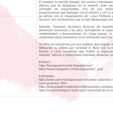
El alambre le permite trabajar con vacíos y transpare
etéreas que se desplazan en el espacio. Esta carac
concepto de espacialidad, uno de sus principa
composiciones que dialogan con el entorno y con el 
se alinea con el espacialismo de Lucio Fontana y
Serrano, dos movimientos que la han influenciado pr
Además, Guarnieri incorpora técnicas de realida
dimensión inmersiva a su obra, permitiendo al espe
contemplativo y trascendental. En estas piezas, e
contenedor para convertirse en un elemento esencial q
Su obra se caracteriza por una estética que sugiere 
reflejando su interés por conectar lo físico con lo e
llevado a crear esculturas que invitan al especta
soledad, silencio y profundidad espiritual, abriendo u
Enlaces:
https://lauraguarnieriarte.blogspot.com/
https://www.instagram.com/lauraguarnieri_arte/
Entrevistas:
https://www.cartv.es/aragoncultura/nuestra-cultura/la
laura-guarneri-7804
https://www.plataformadeartecontemporaneo.com/pac/en
https://madeinzaragoza.es/blog/luz-oscuridad-de-la-es