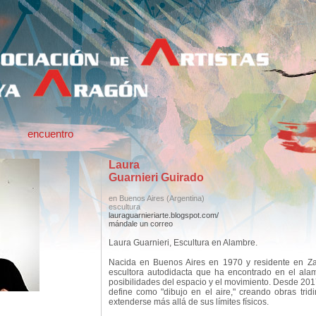
encuentro
Laura
Guarnieri Guirado
en Buenos Aires
(Argentina)
escultura
lauraguarnieriarte.blogspot.com/
mándale un correo
Laura Guarnieri, Escultura en Alambre.
Nacida en Buenos Aires en 1970 y residente en Za
escultora autodidacta que ha encontrado en el ala
posibilidades del espacio y el movimiento. Desde 2017
define como "dibujo en el aire," creando obras trid
extenderse más allá de sus límites físicos.