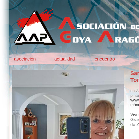
asociación
actualidad
encuentro
Sa
To
en Z
pintu
www.
mánd
Vive
Gran
de Z