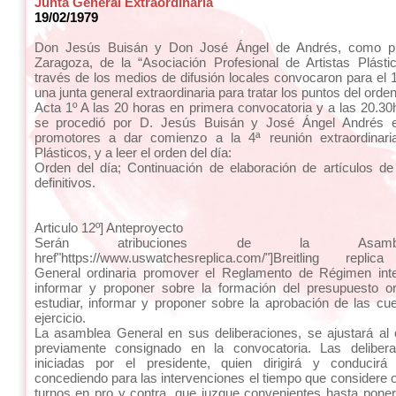
Junta General Extraordinaria
19/02/1979
Don Jesús Buisán y Don José Ángel de Andrés, como p
Zaragoza, de la “Asociación Profesional de Artistas Plást
través de los medios de difusión locales convocaron para el 
una junta general extraordinaria para tratar los puntos del orden
Acta 1º A las 20 horas en primera convocatoria y a las 20.3
se procedió por D. Jesús Buisán y José Ángel Andrés e
promotores a dar comienzo a la 4ª reunión extraordinaria
Plásticos, y a leer el orden del día:
Orden del día; Continuación de elaboración de artículos de
definitivos.
Articulo 12º] Anteproyecto
Serán atribuciones de la Asam
href"https://www.uswatchesreplica.com/"]Breitling replic
General ordinaria promover el Reglamento de Régimen inter
informar y proponer sobre la formación del presupuesto ord
estudiar, informar y proponer sobre la aprobación de las c
ejercicio.
La asamblea General en sus deliberaciones, se ajustará al 
previamente consignado en la convocatoria. Las deliber
iniciadas por el presidente, quien dirigirá y conducirá
concediendo para las intervenciones el tiempo que considere o
turnos en pro y contra, que juzgue convenientes hasta poner