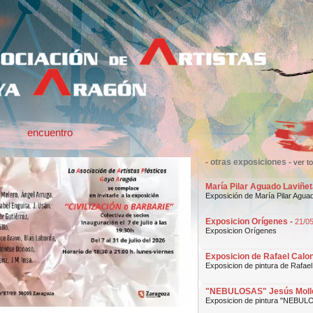
encuentro
- otras exposiciones -
ver t
María Pilar Aguado Laviñet
Exposición de María Pilar Agua
Exposicion Orígenes -
21/0
Exposicion Orígenes
Exposicion de Rafael Calon
Exposicion de pintura de Rafael
"NEBULOSAS" Jesús Moll
Exposicion de pintura "NEBUL