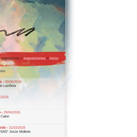
exposición <
exposiciones
<
inicio
odos
a -
09/06/2026
do Laviñeta
5/2026
 -
29/04/2026
 Calon
edo -
31/03/2026
OSAS" Jesús Molledo