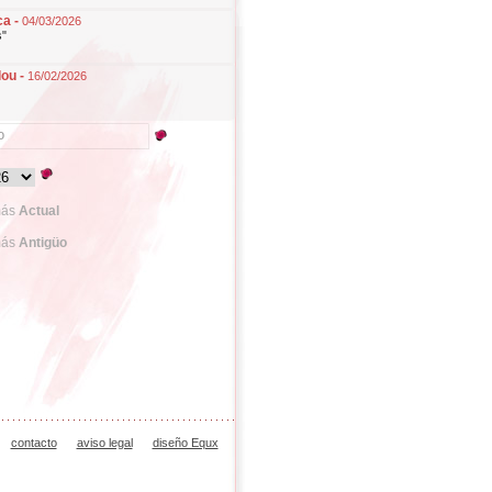
ca -
04/03/2026
s"
lou -
16/02/2026
más
Actual
más
Antigüo
contacto
aviso legal
diseño Equx