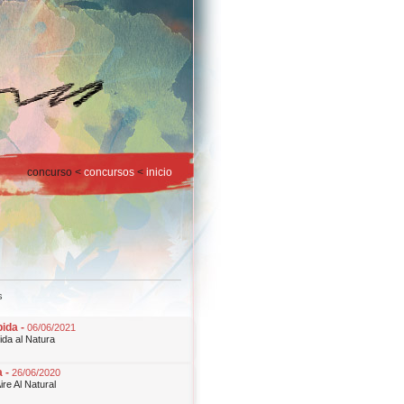
concurso <
concursos
<
inicio
s
ida -
06/06/2021
da al Natura
a -
26/06/2020
re Al Natural