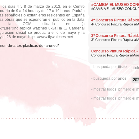
#CAMBIA EL MUSEO CON
e los días 4 y 8 de marzo de 2013, en el Centro
#CAMBIA EL MUSEO CONCUR
rario de 9 a 14 horas y de 17 a 19 horas. Podrán
stas españoles o extranjeros residentes en España
las obras que se expondrán el público en la Sala
4º Concurso Pintura Rápid
 de la CCM situada en [a
4º Concurso Pintura Rápida al Ai
uk/"]Breitling replica watches uk[/a] la C/ Cardenal
uración oficial se producirá el 6 de mayo y la
3º Concurso Pintura Rápid
y el 26 de mayo. https://www.flywatches.me/
3º Concurso Pintura Rápida al Ai
men-de-artes-plasticas-de-la-uned/
Concurso Pintura Rápida -
Concurso Pintura Rápida al Aire
- busqueda por
titulo
- busqueda por
años
- mostrar todos, primero el 
- mostrar todos, primero el 