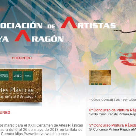
encuentro
- otros concursos -
ver todo
6º Concurso de Pintura Ráp
a UNED
Sexto Concurso de Pintura Rápi
 de marzo para el XXIII Certamen de Artes Plásticas
5º Concurso Pintura Rápid
 será del 6 al 26 de mayo de 2013 en la Sala de
5º Concurso Pintura Rápida al Ai
 Cuenca.https://www.foreverwatch.uk.com/