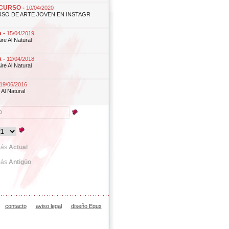
CURSO -
10/04/2020
SO DE ARTE JOVEN EN INSTAGR
a -
15/04/2019
re Al Natural
a -
12/04/2018
re Al Natural
19/06/2016
 Al Natural
más
Actual
más
Antigüo
contacto
aviso legal
diseño Equx